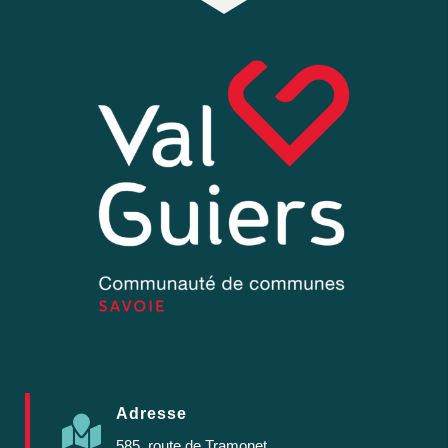
Adresse

585, route de Tramonet